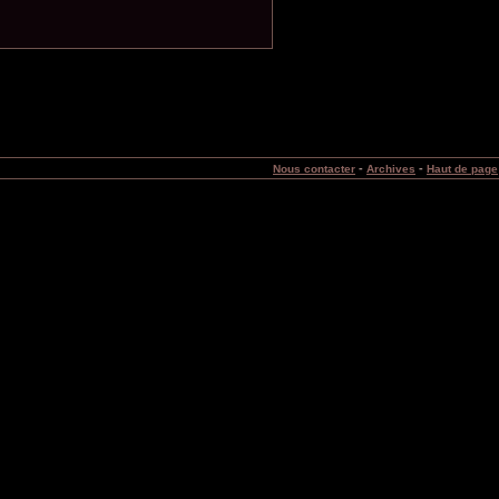
-
-
Nous contacter
Archives
Haut de page