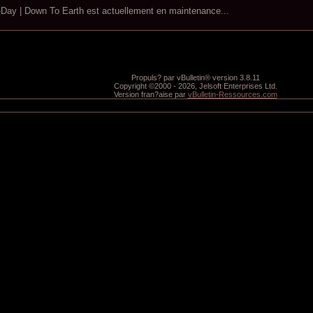
ay | Down To Earth est actuellement en maintenance...
Propuls? par vBulletin® version 3.8.11
Copyright ©2000 - 2026, Jelsoft Enterprises Ltd.
Version fran?aise par
vBulletin-Ressources.com