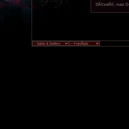
DÃ©solÃ©, mais D-D