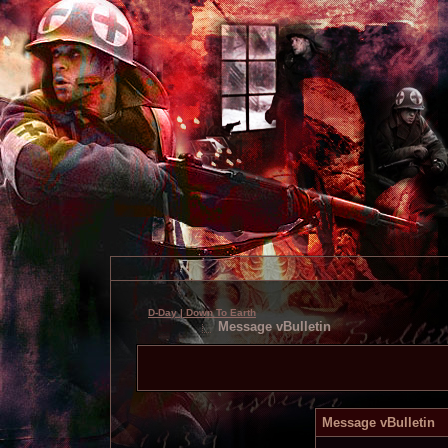
D-Day | Down To Earth
Message vBulletin
Message vBulletin